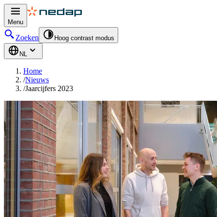
Menu
Zoeken
Hoog contrast modus
NL
Home
/
Nieuws
/
Jaarcijfers 2023